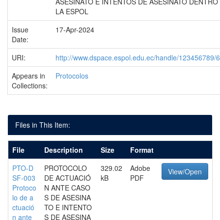
ASESINATO E INTENTOS DE ASESINATO DENTRO
LA ESPOL
Issue
17-Apr-2024
Date:
URI:
http://www.dspace.espol.edu.ec/handle/123456789/
Appears in
Protocolos
Collections:
Files in This Item:
File
Description
Size
Format
PTO-D
PROTOCOLO
329.02
Adobe
View/Open
SF-003
DE ACTUACIÓ
kB
PDF
Protoco
N ANTE CASO
lo de a
S DE ASESINA
ctuació
TO E INTENTO
n ante
S DE ASESINA