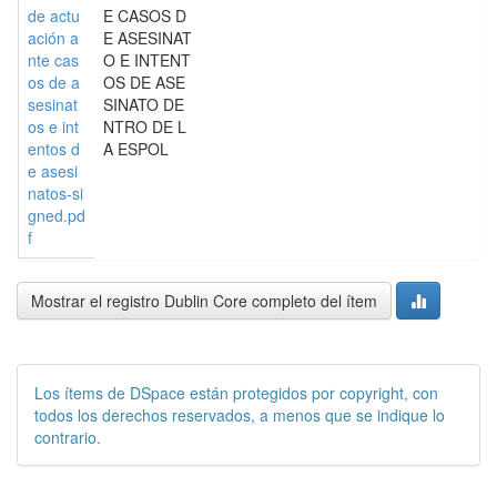
de actu
E CASOS D
ación a
E ASESINAT
nte cas
O E INTENT
os de a
OS DE ASE
sesinat
SINATO DE
os e int
NTRO DE L
entos d
A ESPOL
e asesi
natos-si
gned.pd
f
Mostrar el registro Dublin Core completo del ítem
Los ítems de DSpace están protegidos por copyright, con
todos los derechos reservados, a menos que se indique lo
contrario.