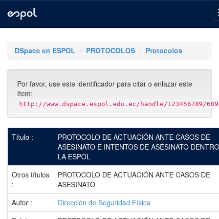
Skip
navigation
DSpace en ESPOL
PROTOCOLOS
Protocolos
Por favor, use este identificador para citar o enlazar este
ítem:
http://www.dspace.espol.edu.ec/handle/123456789/609
Título :
PROTOCOLO DE ACTUACIÓN ANTE CASOS DE
ASESINATO E INTENTOS DE ASESINATO DENTRO
LA ESPOL
Otros títulos
PROTOCOLO DE ACTUACIÓN ANTE CASOS DE
:
ASESINATO
Autor :
Dirección de Seguridad Física