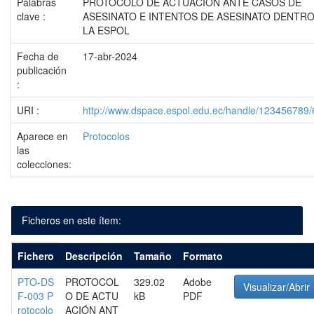
Palabras
PROTOCOLO DE ACTUACIÓN ANTE CASOS DE
clave :
ASESINATO E INTENTOS DE ASESINATO DENTRO
LA ESPOL
Fecha de
17-abr-2024
publicación
:
URI :
http://www.dspace.espol.edu.ec/handle/123456789
Aparece en
Protocolos
las
colecciones:
Ficheros en este ítem:
Fichero
Descripción
Tamaño
Formato
PTO-DS
PROTOCOL
329.02
Adobe
Visualizar/Abrir
F-003 P
O DE ACTU
kB
PDF
rotocolo
ACIÓN ANT