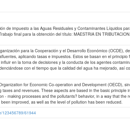
ción de impuesto a las Aguas Residuales y Contaminantes Líquidos par
. Trabajo final para la obtención del título: MAESTRIA EN TRIBUTACIO
rganización para la Cooperación y el Desarrollo Económico (OCDE), des
afluentes, aplicando tasas e impuestos. Estos se basan en el princip
 influir en la toma de decisiones y la conducta de los agentes contami
denciándose con el tiempo que la calidad del agua ha mejorado, así c
rganization for Economic Co-operation and Development (OECD), sinc
ying taxes and revenues. These aspects are based in the basic principle 
ision - making processes and the pollutants? behavior, in a way that the r
s been improved, as well as the level of pollution has been reduced.
le/123456789/61944