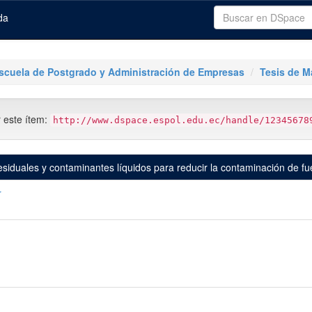
da
scuela de Postgrado y Administración de Empresas
Tesis de M
r este ítem:
http://www.dspace.espol.edu.ec/handle/12345678
esiduales y contaminantes líquidos para reducir la contaminación de f
r