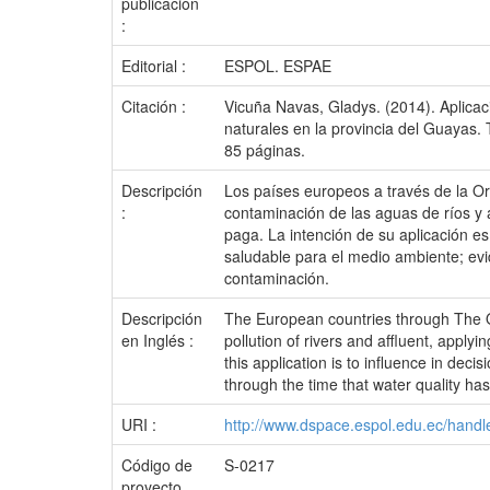
publicación
:
Editorial :
ESPOL. ESPAE
Citación :
Vicuña Navas, Gladys. (2014). Aplica
naturales en la provincia del Guayas
85 páginas.
Descripción
Los países europeos a través de la O
:
contaminación de las aguas de ríos y 
paga. La intención de su aplicación es
saludable para el medio ambiente; evi
contaminación.
Descripción
The European countries through The O
en Inglés :
pollution of rivers and affluent, appl
this application is to influence in dec
through the time that water quality ha
URI :
http://www.dspace.espol.edu.ec/hand
Código de
S-0217
proyecto