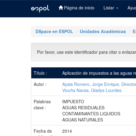
Página de inicio
Listar
Ayu
Skip
navigation
DSpace en ESPOL
Unidades Académicas
E
Por favor, use este identificador para citar o enlaza
Título :
Aplicación de impuestos a las aguas r
Autor :
Ayala Romero, Jorge Enrique, Directo
Vicuña Navas, Gladys Lourdes
Palabras
IMPUESTO
clave :
AGUAS RESIDUALES
CONTAMINANTES LIQUIDOS
AGUAS NATURALES
Fecha de
2014