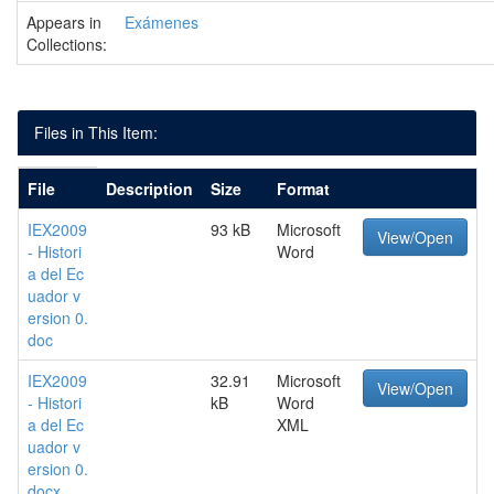
Appears in
Exámenes
Collections:
Files in This Item:
File
Description
Size
Format
IEX2009
93 kB
Microsoft
View/Open
- Histori
Word
a del Ec
uador v
ersion 0.
doc
IEX2009
32.91
Microsoft
View/Open
- Histori
kB
Word
a del Ec
XML
uador v
ersion 0.
docx