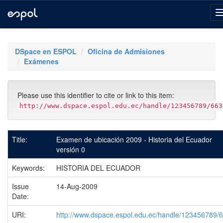
Skip
navigation
DSpace en ESPOL
Oficina de Admisiones
Exámenes
Please use this identifier to cite or link to this item:
http://www.dspace.espol.edu.ec/handle/123456789/663
Title:
Examen de ubicación 2009 - Historia del Ecuador
versión 0
Keywords:
HISTORIA DEL ECUADOR
Issue
14-Aug-2009
Date:
URI:
http://www.dspace.espol.edu.ec/handle/123456789/