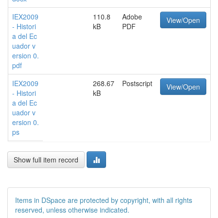
IEX2009
110.8
Adobe
View/Open
- Histori
kB
PDF
a del Ec
uador v
ersion 0.
pdf
IEX2009
268.67
Postscript
View/Open
- Histori
kB
a del Ec
uador v
ersion 0.
ps
Show full item record
Items in DSpace are protected by copyright, with all rights
reserved, unless otherwise indicated.