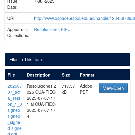
Issue
7-Jul-2025
Date:
URI:
http://www.dspace.espol.edu.ec/handle/123456789/
Appears in
Resoluciones FIEC
Collections:
Files in This Item:
File
Description
Size
Format
202507
Resoluciones 2
717.37
Adobe
View/Open
07_act
025 CUA-FIEC-
kB
PDF
a_sesi
2025-07-07-17
on_1_0
1 al CUA-FIEC-
signed
2025-07-07-17
signed
4
_signe
d-signe
d.pdf