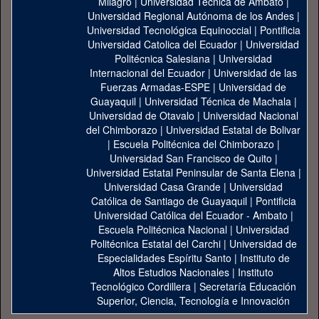
Milagro
|
Universidad Técnica de Ambato
|
Universidad Regional Autónoma de los Andes
|
Universidad Tecnológica Equinoccial
|
Pontificia
Universidad Catolica del Ecuador
|
Universidad
Politécnica Salesiana
|
Universidad
Internacional del Ecuador
|
Universidad de las
Fuerzas Armadas-ESPE
|
Universidad de
Guayaquil
|
Universidad Técnica de Machala
|
Universidad de Otavalo
|
Universidad Nacional
del Chimborazo
|
Universidad Estatal de Bolivar
|
Escuela Politécnica del Chimborazo
|
Universidad San Francisco de Quito
|
Universidad Estatal Peninsular de Santa Elena
|
Universidad Casa Grande
|
Universidad
Católica de Santiago de Guayaquil
|
Pontificia
Universidad Católica del Ecuador - Ambato
|
Escuela Politécnica Nacional
|
Universidad
Politécnica Estatal del Carchi
|
Universidad de
Especialidades Espíritu Santo
|
Instituto de
Altos Estudios Nacionales
|
Instituto
Tecnológico Cordillera
|
Secretaría Educación
Superior, Ciencia, Tecnología e Innovación