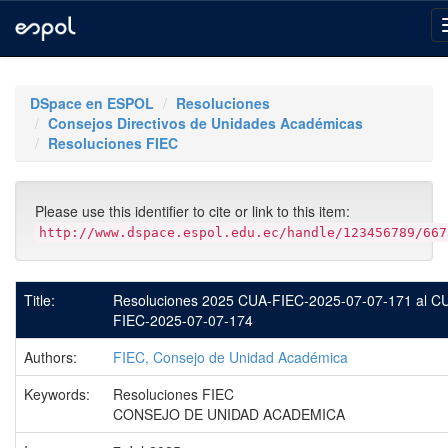
Skip
navigation
DSpace en ESPOL
Resoluciones
Consejos Directivos de Unidades Académicas
Resoluciones FIEC
Please use this identifier to cite or link to this item:
http://www.dspace.espol.edu.ec/handle/123456789/667
Title:
Resoluciones 2025 CUA-FIEC-2025-07-07-171 al C
FIEC-2025-07-07-174
Authors:
FIEC, Consejo de Unidad Académica
Keywords:
Resoluciones FIEC
CONSEJO DE UNIDAD ACADEMICA