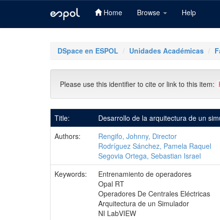
Home
Browse
Help
Skip
navigation
DSpace en ESPOL
Unidades Académicas
F
Please use this identifier to cite or link to this item:
Title:
Desarrollo de la arquitectura de un si
Authors:
Rengifo, Johnny, Director
Rodríguez Sánchez, Pamela Raquel
Segovia Ortega, Sebastian Israel
Keywords:
Entrenamiento de operadores
Opal RT
Operadores De Centrales Eléctricas
Arquitectura de un Simulador
NI LabVIEW