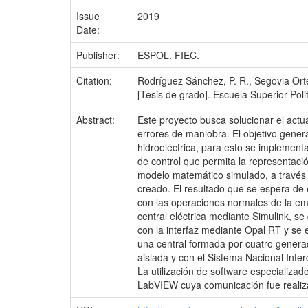
Issue
2019
Date:
Publisher:
ESPOL. FIEC.
Citation:
Rodríguez Sánchez, P. R., Segovia Orte
[Tesis de grado]. Escuela Superior Polit
Abstract:
Este proyecto busca solucionar el actu
errores de maniobra. El objetivo gener
hidroeléctrica, para esto se implement
de control que permita la representació
modelo matemático simulado, a través 
creado. El resultado que se espera de e
con las operaciones normales de la em
central eléctrica mediante Simulink, s
con la interfaz mediante Opal RT y se 
una central formada por cuatro genera
aislada y con el Sistema Nacional Inte
La utilización de software especializa
LabVIEW cuya comunicación fue realiz