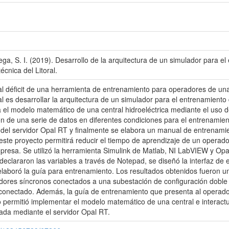
ga, S. I. (2019). Desarrollo de la arquitectura de un simulador para el
écnica del Litoral.
al déficit de una herramienta de entrenamiento para operadores de una 
al es desarrollar la arquitectura de un simulador para el entrenamient
a el modelo matemático de una central hidroeléctrica mediante el uso d
n de una serie de datos en diferentes condiciones para el entrenamient
del servidor Opal RT y finalmente se elabora un manual de entrenami
ste proyecto permitirá reducir el tiempo de aprendizaje de un operador
presa. Se utilizó la herramienta Simulink de Matlab, NI LabVIEW y Op
e declararon las variables a través de Notepad, se diseñó la interfaz 
elaboró la guía para entrenamiento. Los resultados obtenidos fueron 
dores síncronos conectados a una subestación de configuración doble 
rconectado. Además, la guía de entrenamiento que presenta al operador 
do permitió implementar el modelo matemático de una central e interac
ada mediante el servidor Opal RT.