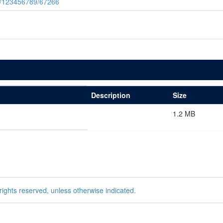
le/123456789/67266
Description
Size
1.2 MB
rights reserved, unless otherwise indicated.