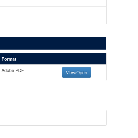
Format
Adobe PDF
View/Open