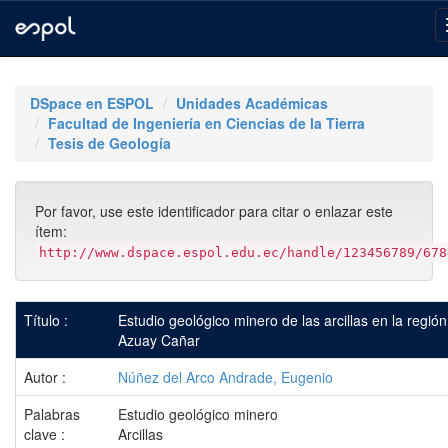
Skip
navigation
DSpace en ESPOL
Unidades Académicas
Facultad de Ingeniería en Ciencias de la Tierra
Tesis de Geología
Por favor, use este identificador para citar o enlazar este
ítem:
http://www.dspace.espol.edu.ec/handle/123456789/678
Título :
Estudio geológico minero de las arcillas en la región
Azuay Cañar
Autor :
Núñez del Arco Andrade, Eugenio
Palabras
Estudio geológico minero
clave :
Arcillas