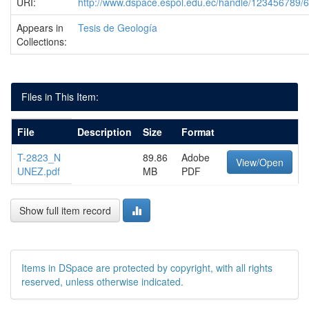
URI:
http://www.dspace.espol.edu.ec/handle/123456789/
Appears in
Tesis de Geología
Collections:
Files in This Item:
File
Description
Size
Format
T-2823_N
89.86
Adobe
View/Open
UNEZ.pdf
MB
PDF
Show full item record
Items in DSpace are protected by copyright, with all rights
reserved, unless otherwise indicated.