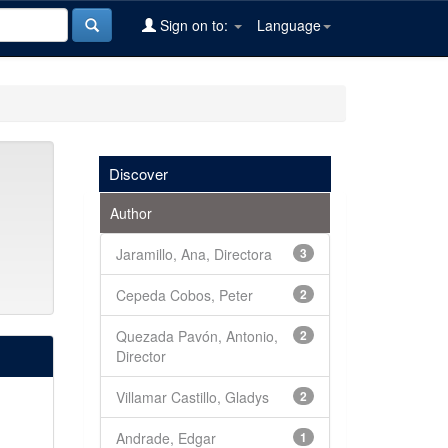
Sign on to:
Language
Discover
Author
Jaramillo, Ana, Directora
3
Cepeda Cobos, Peter
2
Quezada Pavón, Antonio,
2
Director
Villamar Castillo, Gladys
2
Andrade, Edgar
1