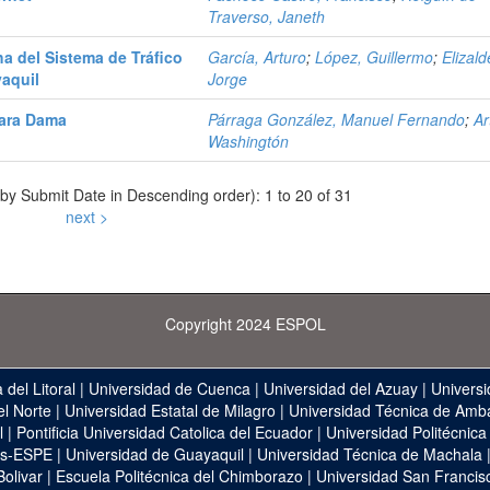
Traverso, Janeth
ha del Sistema de Tráfico
García, Arturo
;
López, Guillermo
;
Elizald
aquil
Jorge
para Dama
Párraga González, Manuel Fernando
;
Ar
Washingtón
 by Submit Date in Descending order): 1 to 20 of 31
next >
Copyright 2024 ESPOL
 del Litoral
|
Universidad de Cuenca
|
Universidad del Azuay
|
Universi
el Norte
|
Universidad Estatal de Milagro
|
Universidad Técnica de Amb
l
|
Pontificia Universidad Catolica del Ecuador
|
Universidad Politécnica
as-ESPE
|
Universidad de Guayaquil
|
Universidad Técnica de Machala
Bolivar
|
Escuela Politécnica del Chimborazo
|
Universidad San Francis