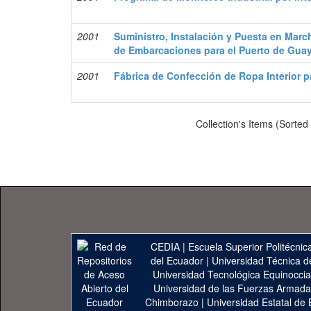
2001
Suministro, Instalación y Puesta en Marc
de Embarcaciones para el Puerto de Guay
2001
Fábrica de Confección de Ropa Interior 
Collection's Items (Sorted
CEDIA
|
Escuela Superior Politécnica
del Ecuador
|
Universidad Técnica d
Universidad Tecnológica Equinoccia
Universidad de las Fuerzas Armad
Chimborazo
|
Universidad Estatal de 