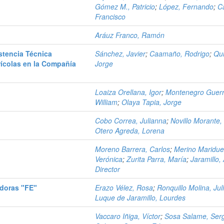
Gómez M., Patricio
;
López, Fernando
;
C
Francisco
Aráuz Franco, Ramón
stencia Técnica
Sánchez, Javier
;
Caamaño, Rodrigo
;
Qui
rícolas en la Compañía
Jorge
Loaiza Orellana, Igor
;
Montenegro Guerr
William
;
Olaya Tapia, Jorge
Cobo Correa, Julianna
;
Novillo Morante,
Otero Agreda, Lorena
Moreno Barrera, Carlos
;
Merino Maridue
Verónica
;
Zurita Parra, María
;
Jaramillo,
Director
doras "FE"
Erazo Vélez, Rosa
;
Ronquillo Molina, Jul
Luque de Jaramillo, Lourdes
Vaccaro Iñiga, Víctor
;
Sosa Salame, Ser