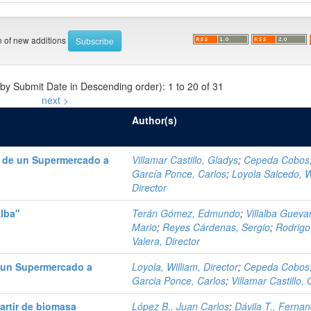
on of new additions
 by Submit Date in Descending order): 1 to 20 of 31
next >
Author(s)
n de un Supermercado a
Villamar Castillo, Gladys
;
Cepeda Cobos,
García Ponce, Carlos
;
Loyola Salcedo, W
Director
Alba"
Terán Gómez, Edmundo
;
Villalba Gueva
Mario
;
Reyes Cárdenas, Sergio
;
Rodrigo
Valera, Director
 un Supermercado a
Loyola, William, Director
;
Cepeda Cobos,
Garcia Ponce, Carlos
;
Villamar Castillo,
artir de biomasa
López B., Juan Carlos
;
Dávila T., Ferna