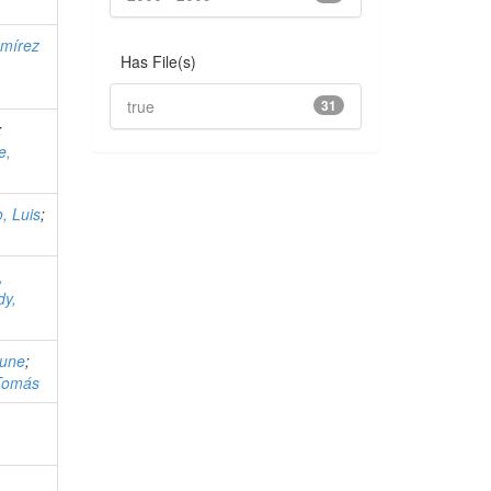
mírez
Has File(s)
true
31
;
e,
, Luis
;
,
dy,
June
;
 Tomás
,