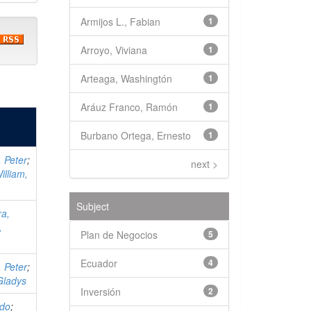
Armijos L., Fabian
1
Arroyo, Viviana
1
Arteaga, Washingtón
1
Aráuz Franco, Ramón
1
Burbano Ortega, Ernesto
1
 Peter
;
next >
illiam,
Subject
ra,
,
Plan de Negocios
5
Ecuador
4
 Peter
;
 Gladys
Inversión
2
ndo
;