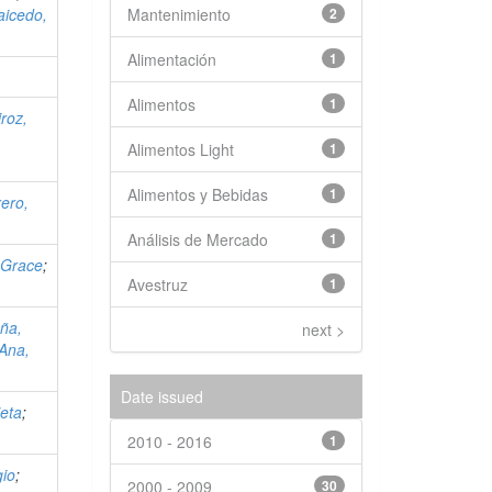
Mantenimiento
2
aicedo,
Alimentación
1
Alimentos
1
roz,
Alimentos Light
1
Alimentos y Bebidas
1
ero,
Análisis de Mercado
1
 Grace
;
Avestruz
1
ña,
next >
 Ana,
Date issued
ieta
;
2010 - 2016
1
gio
;
2000 - 2009
30