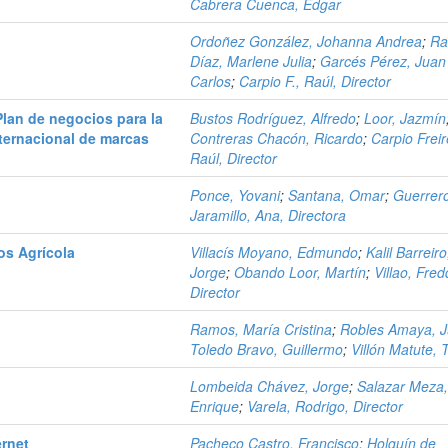
Cabrera Cuenca, Edgar
Ordoñez González, Johanna Andrea
;
Ra
Díaz, Marlene Julia
;
Garcés Pérez, Juan
Carlos
;
Carpio F., Raúl, Director
lan de negocios para la
Bustos Rodríguez, Alfredo
;
Loor, Jazmín
ternacional de marcas
Contreras Chacón, Ricardo
;
Carpio Freir
Raúl, Director
Ponce, Yovani
;
Santana, Omar
;
Guerrero
Jaramillo, Ana, Directora
s Agrícola
Villacís Moyano, Edmundo
;
Kalil Barreiro
Jorge
;
Obando Loor, Martín
;
Villao, Fred
Director
Ramos, María Cristina
;
Robles Amaya, 
Toledo Bravo, Guillermo
;
Villón Matute,
Lombeida Chávez, Jorge
;
Salazar Meza
Enrique
;
Varela, Rodrigo, Director
ernet
Pacheco Castro, Francisco
;
Holguín de