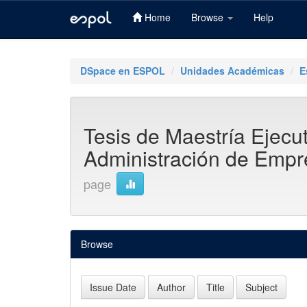
Home
Browse
Help
Skip
navigation
DSpace en ESPOL
Unidades Académicas
E
Tesis de Maestría Ejecu
Administración de Emp
page
Browse