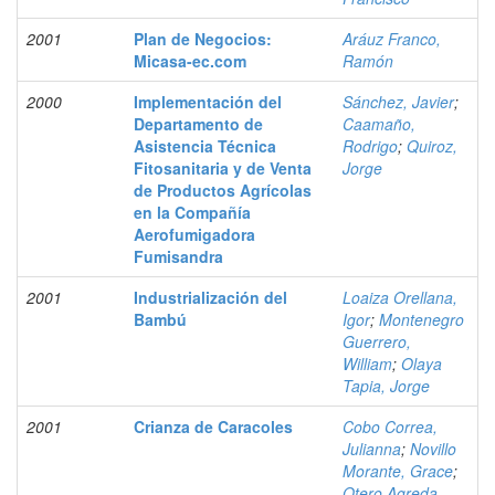
2001
Plan de Negocios:
Aráuz Franco,
Micasa-ec.com
Ramón
2000
Implementación del
Sánchez, Javier
;
Departamento de
Caamaño,
Asistencia Técnica
Rodrigo
;
Quiroz,
Fitosanitaria y de Venta
Jorge
de Productos Agrícolas
en la Compañía
Aerofumigadora
Fumisandra
2001
Industrialización del
Loaiza Orellana,
Bambú
Igor
;
Montenegro
Guerrero,
William
;
Olaya
Tapia, Jorge
2001
Crianza de Caracoles
Cobo Correa,
Julianna
;
Novillo
Morante, Grace
;
Otero Agreda,