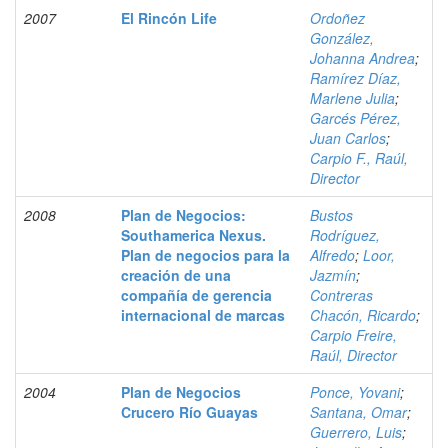
2007
El Rincón Life
Ordoñez
González,
Johanna Andrea
;
Ramírez Díaz,
Marlene Julia
;
Garcés Pérez,
Juan Carlos
;
Carpio F., Raúl,
Director
2008
Plan de Negocios:
Bustos
Southamerica Nexus.
Rodríguez,
Plan de negocios para la
Alfredo
;
Loor,
creación de una
Jazmín
;
compañía de gerencia
Contreras
internacional de marcas
Chacón, Ricardo
;
Carpio Freire,
Raúl, Director
2004
Plan de Negocios
Ponce, Yovani
;
Crucero Río Guayas
Santana, Omar
;
Guerrero, Luis
;