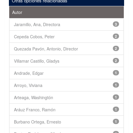
Otras opciones relacionadas
Autor
Jaramillo, Ana, Directora
3
Cepeda Cobos, Peter
2
Quezada Pavón, Antonio, Director
2
Villamar Castillo, Gladys
2
Andrade, Edgar
1
Arroyo, Viviana
1
Arteaga, Washingtón
1
Aráuz Franco, Ramón
1
Burbano Ortega, Ernesto
1