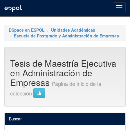
Skip
navigation
DSpace en ESPOL
Unidades Académicas
Escuela de Postgrado y Administración de Empresas
Tesis de Maestría Ejecutiva
en Administración de
Empresas
Página de inicio de la
colección
Buscar