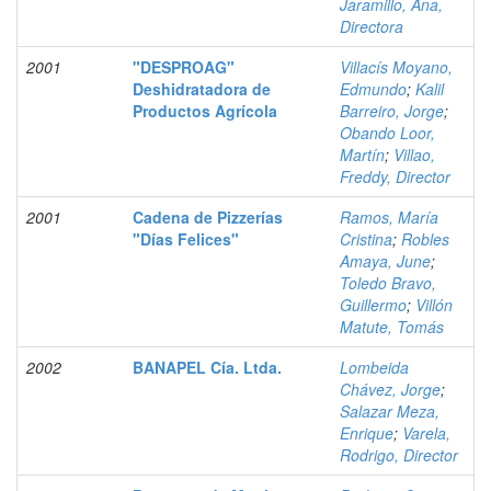
Jaramillo, Ana,
Directora
2001
"DESPROAG"
Villacís Moyano,
Deshidratadora de
Edmundo
;
Kalil
Productos Agrícola
Barreiro, Jorge
;
Obando Loor,
Martín
;
Villao,
Freddy, Director
2001
Cadena de Pizzerías
Ramos, María
"Días Felices"
Cristina
;
Robles
Amaya, June
;
Toledo Bravo,
Guillermo
;
Villón
Matute, Tomás
2002
BANAPEL Cía. Ltda.
Lombeida
Chávez, Jorge
;
Salazar Meza,
Enrique
;
Varela,
Rodrigo, Director