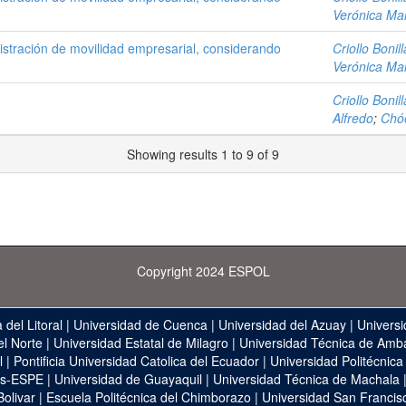
Verónica Ma
stración de movilidad empresarial, considerando
Criollo Bonil
Verónica Ma
Criollo Bonil
Alfredo
;
Chóe
Showing results 1 to 9 of 9
Copyright 2024 ESPOL
 del Litoral
|
Universidad de Cuenca
|
Universidad del Azuay
|
Universi
el Norte
|
Universidad Estatal de Milagro
|
Universidad Técnica de Amb
l
|
Pontificia Universidad Catolica del Ecuador
|
Universidad Politécnica
as-ESPE
|
Universidad de Guayaquil
|
Universidad Técnica de Machala
Bolivar
|
Escuela Politécnica del Chimborazo
|
Universidad San Francis