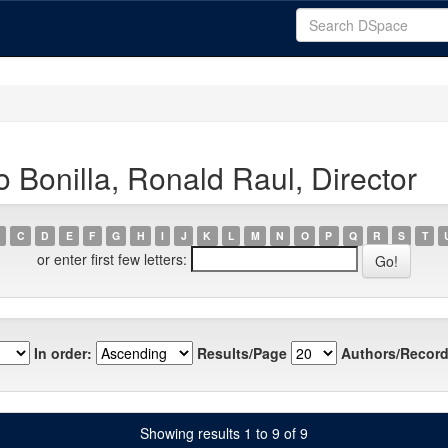
o Bonilla, Ronald Raul, Director
C
D
E
F
G
H
I
J
K
L
M
N
O
P
Q
R
S
T
or enter first few letters:
In order:
Results/Page
Authors/Record
Showing results 1 to 9 of 9