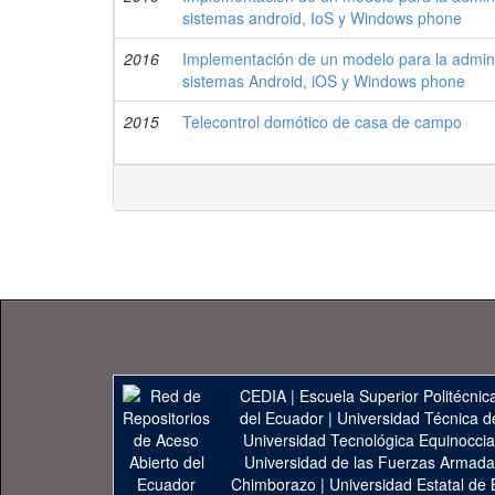
sistemas android, IoS y Windows phone
2016
Implementación de un modelo para la admini
sistemas Android, iOS y Windows phone
2015
Telecontrol domótico de casa de campo
CEDIA
|
Escuela Superior Politécnica
del Ecuador
|
Universidad Técnica d
Universidad Tecnológica Equinoccia
Universidad de las Fuerzas Armad
Chimborazo
|
Universidad Estatal de 