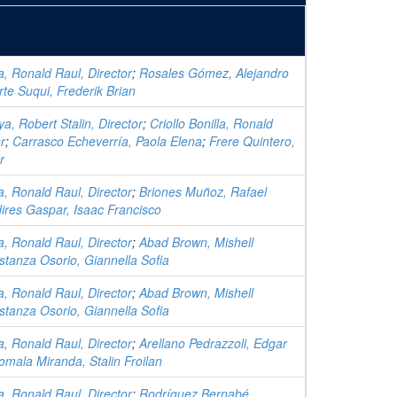
la, Ronald Raul, Director
;
Rosales Gómez, Alejandro
te Suqui, Frederik Brian
a, Robert Stalin, Director
;
Criollo Bonilla, Ronald
r
;
Carrasco Echeverría, Paola Elena
;
Frere Quintero,
r
la, Ronald Raul, Director
;
Briones Muñoz, Rafael
ires Gaspar, Isaac Francisco
la, Ronald Raul, Director
;
Abad Brown, Mishell
tanza Osorio, Giannella Sofia
la, Ronald Raul, Director
;
Abad Brown, Mishell
tanza Osorio, Giannella Sofia
la, Ronald Raul, Director
;
Arellano Pedrazzoli, Edgar
omala Miranda, Stalin Froilan
la, Ronald Raul, Director
;
Rodríguez Bernabé,