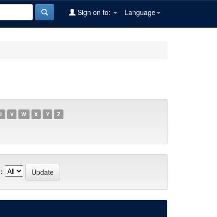
Sign on to:
Language
U
V
W
X
Y
Z
: