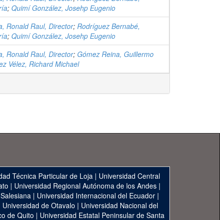
ría
;
Quimí González, Josehp Eugenio
la, Ronald Raul, Director
;
Rodríguez Bernabé,
ría
;
Quimí González, Josehp Eugenio
la, Ronald Raul, Director
;
Gómez Reina, Guillermo
z Vélez, Richard Michael
dad Técnica Particular de Loja
|
Universidad Central
ato
|
Universidad Regional Autónoma de los Andes
|
 Salesiana
|
Universidad Internacional del Ecuador
|
|
Universidad de Otavalo
|
Universidad Nacional del
co de Quito
|
Universidad Estatal Peninsular de Santa