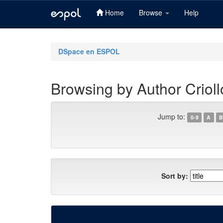
Home
Browse
Help
Skip
navigation
DSpace en ESPOL
Browsing by Author Crioll
Jump to:
0-9
A
B
Sort by: