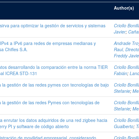
Author(s)
sirva para optimizar la gestión de servicios y sistemas
Criollo Bonil
Javier
;
Cañar
 IPv4 a IPv6 para redes de empresas medianas y
Andrade Troy
a Chifles S.A.
Raul, Directo
Freddy Javie
tos desarrollando la comparación entre la norma TIER
Criollo Bonil
ional ICREA STD-131
Fabián
;
Land
 la gestión de las redes pymes con tecnologías de bajo
Criollo Bonil
Stefanie
;
Mes
 la gestión de las redes Pymes con tecnologías de
Criollo Bonil
Stefanie
;
Mes
a enrutar los datos adquiridos de una red zigbee hacia
Criollo Bonil
rry PI y software de código abierto
Gualberto
;
T
stración de movilidad empresarial, considerando
Criollo Bonil