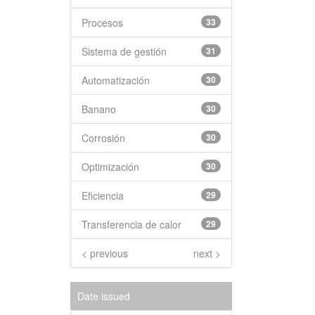
Procesos
33
Sistema de gestión
31
Automatización
30
Banano
30
Corrosión
30
Optimización
30
Eficiencia
29
Transferencia de calor
29
< previous
next >
Date issued