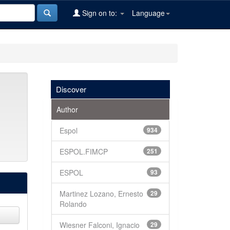
Sign on to:
Language
Discover
Author
Espol
934
ESPOL.FIMCP
251
ESPOL
93
Martinez Lozano, Ernesto
29
Rolando
Wiesner Falconi, Ignacio
29