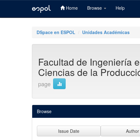
Home
Browse
Help
Skip
navigation
DSpace en ESPOL
Unidades Académicas
Facultad de Ingeniería 
Ciencias de la Producc
page
Browse