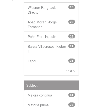
Wiesner F., Ignacio,
26
Director
Abad Morán, Jorge
23
Fernando
Peña Estrella, Julian
22
Barcia Villacreses, Kleber
21
F.
Espol.
21
next >
Subject
Mejora continua
41
Materia prima
33