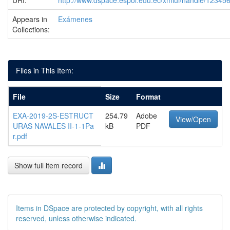
URI:
http://www.dspace.espol.edu.ec/xmlui/handle/1234
Appears in
Exámenes
Collections:
Files in This Item:
File
Size
Format
EXA-2019-2S-ESTRUCT
254.79
Adobe
View/Open
URAS NAVALES II-1-1Pa
kB
PDF
r.pdf
Show full item record
Items in DSpace are protected by copyright, with all rights
reserved, unless otherwise indicated.