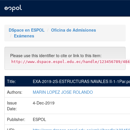
Skip
navigation
DSpace en ESPOL
Oficina de Admisiones
Exámenes
Please use this identifier to cite or link to this item:
http://www.dspace.espol.edu.ec/handle/123456789/484
Title:
EXA-2019-2S-ESTRUCTURAS NAVALES II-1-1Par.p
Authors:
MARIN LOPEZ JOSE ROLANDO
Issue
4-Dec-2019
Date:
Publisher:
ESPOL