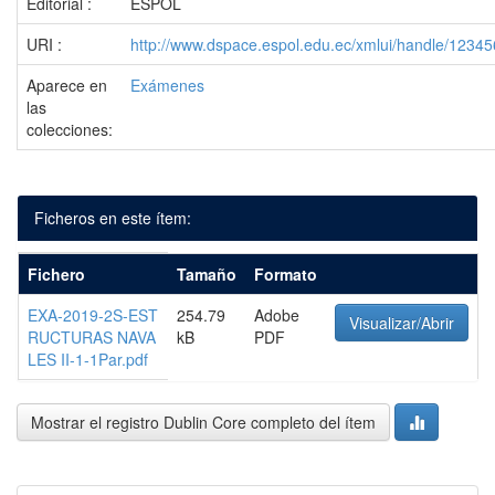
Editorial :
ESPOL
URI :
http://www.dspace.espol.edu.ec/xmlui/handle/1234
Aparece en
Exámenes
las
colecciones:
Ficheros en este ítem:
Fichero
Tamaño
Formato
EXA-2019-2S-EST
254.79
Adobe
Visualizar/Abrir
RUCTURAS NAVA
kB
PDF
LES II-1-1Par.pdf
Mostrar el registro Dublin Core completo del ítem