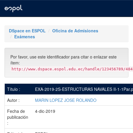
Skip
navigation
DSpace en ESPOL
Oficina de Admisiones
Exámenes
Por favor, use este identificador para citar o enlazar este
ítem:
http://www.dspace.espol.edu.ec/handle/123456789/484
Título :
EXA-2019-2S-ESTRUCTURAS NAVALES II-1-1Par.p
Autor :
MARIN LOPEZ JOSE ROLANDO
Fecha de
4-dic-2019
publicación
: