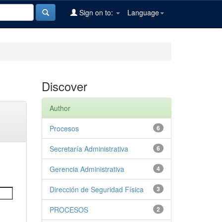
Sign on to:
Language
Discover
Author
Procesos
6
Secretaría Administrativa
6
Gerencia Administrativa
4
Dirección de Seguridad Física
3
PROCESOS
2