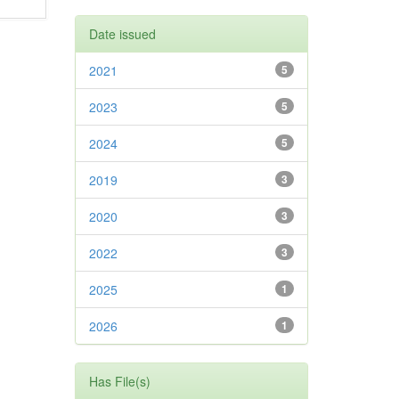
Date issued
2021
5
2023
5
2024
5
2019
3
2020
3
2022
3
2025
1
2026
1
Has File(s)