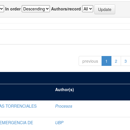
In order
Authors/record
previous
1
2
3
Author(s)
AS TORRENCIALES
Procesos
 EMERGENCIA DE
UBP