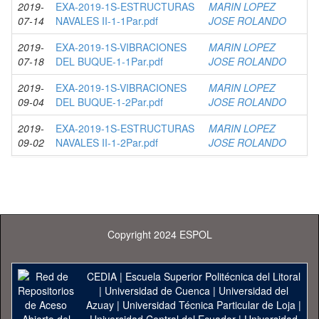
2019-
EXA-2019-1S-ESTRUCTURAS
MARIN LOPEZ
07-14
NAVALES II-1-1Par.pdf
JOSE ROLANDO
2019-
EXA-2019-1S-VIBRACIONES
MARIN LOPEZ
07-18
DEL BUQUE-1-1Par.pdf
JOSE ROLANDO
2019-
EXA-2019-1S-VIBRACIONES
MARIN LOPEZ
09-04
DEL BUQUE-1-2Par.pdf
JOSE ROLANDO
2019-
EXA-2019-1S-ESTRUCTURAS
MARIN LOPEZ
09-02
NAVALES II-1-2Par.pdf
JOSE ROLANDO
Copyright 2024 ESPOL
CEDIA
|
Escuela Superior Politécnica del Litoral
|
Universidad de Cuenca
|
Universidad del
Azuay
|
Universidad Técnica Particular de Loja
|