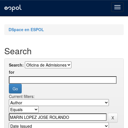
Skip
navigation
DSpace en ESPOL
Search
Search:
for
Current filters: