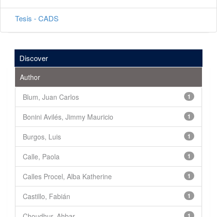
Tesis - CADS
Discover
Author
Blum, Juan Carlos
1
Bonini Avilés, Jimmy Mauricio
1
Burgos, Luis
1
Calle, Paola
1
Calles Procel, Alba Katherine
1
Castillo, Fabián
1
Choudhur, Ahbar
1