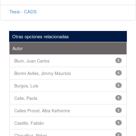
Tesis - CADS
Otras opciones relacionadas
Autor
Blum, Juan Carlos
1
Bonini Avilés, Jimmy Mauricio
1
Burgos, Luis
1
Calle, Paola
1
Calles Procel, Alba Katherine
1
Castillo, Fabián
1
Choudhur, Ahbar
1