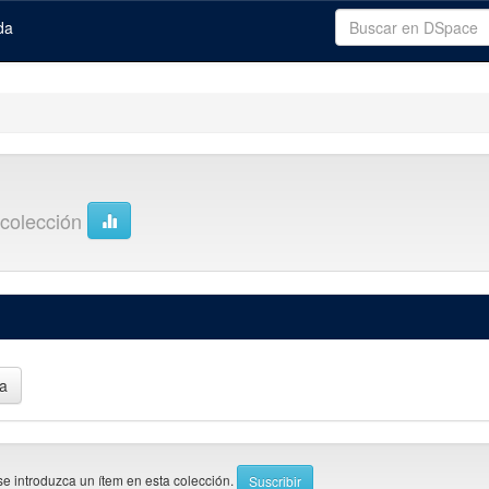
da
a colección
se introduzca un ítem en esta colección.