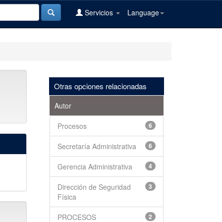
Servicios
Language
Otras opciones relacionadas
Autor
Procesos
6
Secretaría Administrativa
6
Gerencia Administrativa
4
Dirección de Seguridad
3
Física
PROCESOS
2