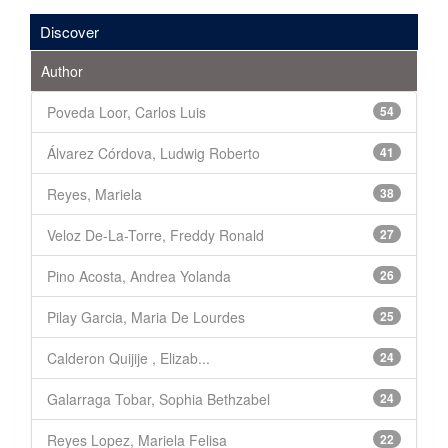
Discover
Author
Poveda Loor, Carlos Luis
54
Álvarez Córdova, Ludwig Roberto
41
Reyes, Mariela
38
Veloz De-La-Torre, Freddy Ronald
27
Pino Acosta, Andrea Yolanda
26
Pilay Garcia, Maria De Lourdes
25
Calderon Quijije , Elizab...
24
Galarraga Tobar, Sophia Bethzabel
24
Reyes Lopez, Mariela Felisa
22