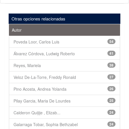
Otras opciones relacionadas
Autor
Poveda Loor, Carlos Luis
54
Álvarez Córdova, Ludwig Roberto
41
Reyes, Mariela
38
Veloz De-La-Torre, Freddy Ronald
27
Pino Acosta, Andrea Yolanda
26
Pilay Garcia, Maria De Lourdes
25
Calderon Quijije , Elizab...
24
Galarraga Tobar, Sophia Bethzabel
24